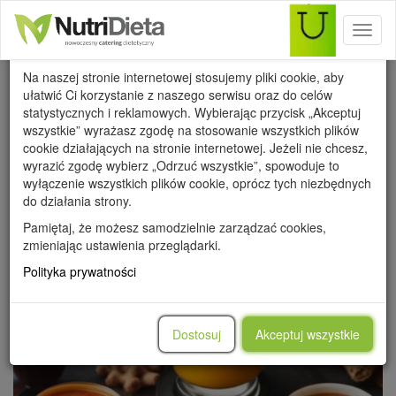
Toggl
Wykorzystanie cookies
naviga
Na naszej stronie internetowej stosujemy pliki cookie, aby
ułatwić Ci korzystanie z naszego serwisu oraz do celów
statystycznych i reklamowych. Wybierając przycisk „Akceptuj
wszystkie” wyrażasz zgodę na stosowanie wszystkich plików
Poradnik dietetyczny
cookie działających na stronie internetowej. Jeżeli nie chcesz,
wyrazić zgodę wybierz „Odrzuć wszystkie”, spowoduje to
WSZYSTKIE
wyłączenie wszystkich plików cookie, oprócz tych niezbędnych
PRZEPISY
PORADY
METAMORFOZY
do działania strony.
WARTOŚCI ODŻYWCZE
Pamiętaj, że możesz samodzielnie zarządzać cookies,
zmieniając ustawienia przeglądarki.
Polityka prywatności
Dostosuj
Akceptuj wszystkie