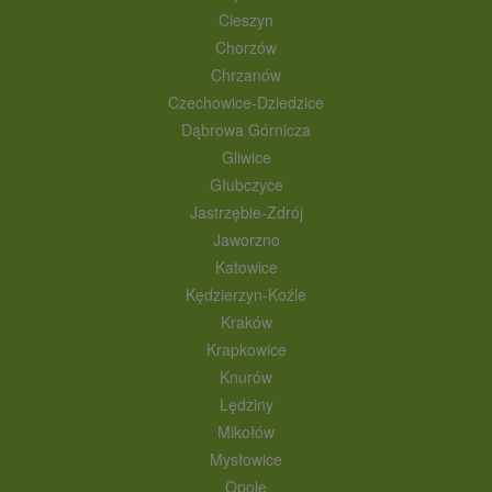
Cieszyn
Chorzów
Chrzanów
Czechowice-Dziedzice
Dąbrowa Górnicza
Gliwice
Głubczyce
Jastrzębie-Zdrój
Jaworzno
Katowice
Kędzierzyn-Koźle
Kraków
Krapkowice
Knurów
Lędziny
Mikołów
Mysłowice
Opole