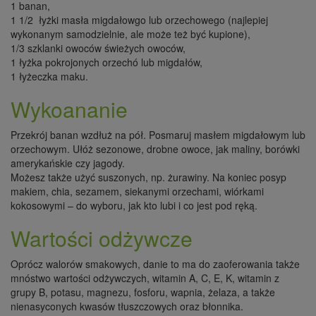
1 banan,
1 1/2 łyżki masła migdałowgo lub orzechowego (najlepiej
wykonanym samodzielnie, ale może też być kupione),
1/3 szklanki owoców świeżych owoców,
1 łyżka pokrojonych orzechó lub migdałów,
1 łyżeczka maku.
Wykoananie
Przekrój banan wzdłuż na pół. Posmaruj masłem migdałowym lub
orzechowym. Ułóż sezonowe, drobne owoce, jak maliny, borówki
amerykańskie czy jagody.
Możesz także użyć suszonych, np. żurawiny. Na koniec posyp
makiem, chia, sezamem, siekanymi orzechami, wiórkami
kokosowymi – do wyboru, jak kto lubi i co jest pod ręką.
Wartości odżywcze
Oprócz walorów smakowych, danie to ma do zaoferowania także
mnóstwo wartości odżywczych, witamin A, C, E, K, witamin z
grupy B, potasu, magnezu, fosforu, wapnia, żelaza, a także
nienasyconych kwasów tłuszczowych oraz błonnika.