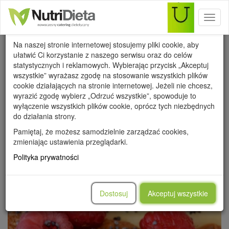
Toggl
Wykorzystanie cookies
naviga
Na naszej stronie internetowej stosujemy pliki cookie, aby
ułatwić Ci korzystanie z naszego serwisu oraz do celów
statystycznych i reklamowych. Wybierając przycisk „Akceptuj
wszystkie” wyrażasz zgodę na stosowanie wszystkich plików
cookie działających na stronie internetowej. Jeżeli nie chcesz,
WSZYSTKIE
PRZEPISY
PORADY
METAMORFOZY
wyrazić zgodę wybierz „Odrzuć wszystkie”, spowoduje to
WARTOŚCI ODŻYWCZE
wyłączenie wszystkich plików cookie, oprócz tych niezbędnych
do działania strony.
Pamiętaj, że możesz samodzielnie zarządzać cookies,
zmieniając ustawienia przeglądarki.
Polityka prywatności
Dostosuj
Akceptuj wszystkie