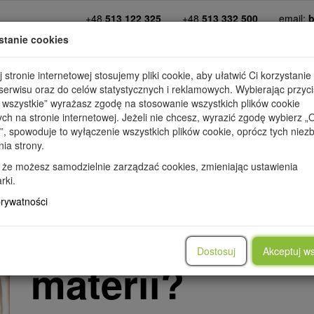
+48
513 122 325
+48
513 332 500
email:
b
stanie cookies
kim jesteśmy
diety
dopasuj dietę
promo
 stronie internetowej stosujemy pliki cookie, aby ułatwić Ci korzystanie
erwisu oraz do celów statystycznych i reklamowych. Wybierając przyci
 wszystkie” wyrażasz zgodę na stosowanie wszystkich plików cookie
ych na stronie internetowej. Jeżeli nie chcesz, wyrazić zgodę wybierz „
”, spowoduje to wyłączenie wszystkich plików cookie, oprócz tych nie
nia strony.
IE
PRZEPISY
PORADY
METAMORFOZY
WARTOŚCI OD
 że możesz samodzielnie zarządzać cookies, zmieniając ustawienia
rki.
prywatności
Jak przyspiesz
Dostosuj
Akceptuj ws
materii?