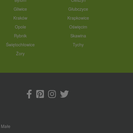
Bytom
Cieszyn
Gliwice
Głubczyce
Kraków
Krapkowice
Opole
Oświęcim
Rybnik
Skawina
Świętochłowice
Tychy
Żory
 Małe