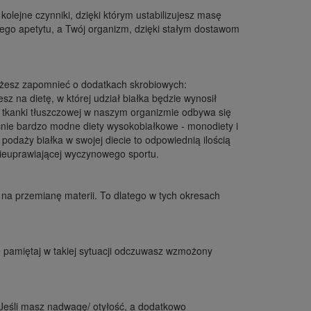
kolejne czynniki, dzięki którym ustabilizujesz masę
zego apetytu, a Twój organizm, dzięki stałym dostawom
ożesz zapomnieć o dodatkach skrobiowych:
sz na dietę, w której udział białka będzie wynosił
a tkanki tłuszczowej w naszym organizmie odbywa się
becnie bardzo modne diety wysokobiałkowe - monodiety i
podaży białka w swojej diecie to odpowiednią ilością
 nieuprawiającej wyczynowego sportu.
 na przemianę materii. To dlatego w tych okresach
e pamiętaj w takiej sytuacji odczuwasz wzmożony
Jeśli masz nadwagę/ otyłość, a dodatkowo