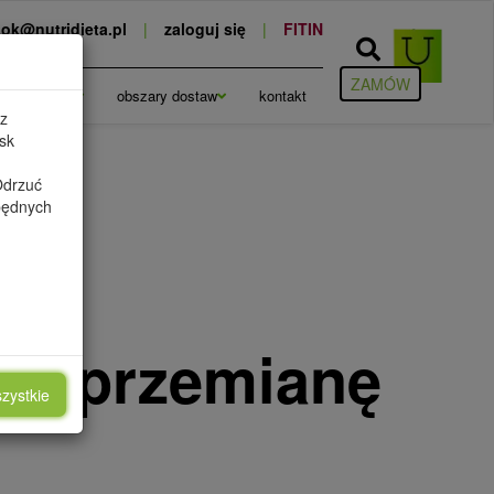
ok@nutridieta.pl
|
zaloguj się
|
FITIN
ZAMÓW
cje
blog
obszary dostaw
kontakt
 z
sk
Odrzuć
zbędnych
ŻYWCZE
yć przemianę
zystkie