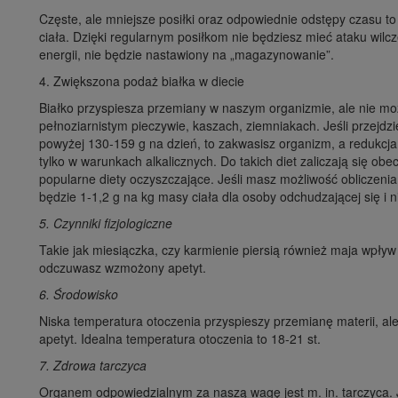
Częste, ale mniejsze posiłki oraz odpowiednie odstępy czasu to 
ciała. Dzięki regularnym posiłkom nie będziesz mieć ataku wilc
energii, nie będzie nastawiony na „magazynowanie”.
4. Zwiększona podaż białka w diecie
Białko przyspiesza przemiany w naszym organizmie, ale nie m
pełnoziarnistym pieczywie, kaszach, ziemniakach. Jeśli przejdzie
powyżej 130-159 g na dzień, to zakwasisz organizm, a redukcj
tylko w warunkach alkalicznych. Do takich diet zaliczają się o
popularne diety oczyszczające. Jeśli masz możliwość obliczenia 
będzie 1-1,2 g na kg masy ciała dla osoby odchudzającej się i
5. Czynniki fizjologiczne
Takie jak miesiączka, czy karmienie piersią również maja wpływ
odczuwasz wzmożony apetyt.
6. Środowisko
Niska temperatura otoczenia przyspieszy przemianę materii, al
apetyt. Idealna temperatura otoczenia to 18-21 st.
7. Zdrowa tarczyca
Organem odpowiedzialnym za naszą wagę jest m. in. tarczyca. 