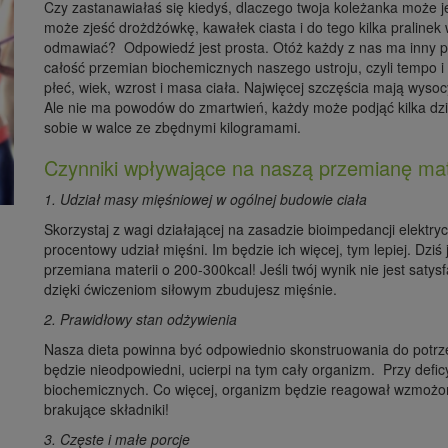
Czy zastanawiałaś się kiedyś, dlaczego twoja koleżanka może je
może zjeść drożdżówkę, kawałek ciasta i do tego kilka pralinek
odmawiać? Odpowiedź jest prosta. Otóż każdy z nas ma inny p
całość przemian biochemicznych naszego ustroju, czyli tempo i 
płeć, wiek, wzrost i masa ciała. Najwięcej szczęścia mają wyso
Ale nie ma powodów do zmartwień, każdy może podjąć kilka dzi
sobie w walce ze zbędnymi kilogramami.
Czynniki wpływające na naszą przemianę mat
1. Udział masy mięśniowej w ogólnej budowie ciała
Skorzystaj z wagi działającej na zasadzie bioimpedancji elektrycz
procentowy udział mięśni. Im będzie ich więcej, tym lepiej. Dzi
przemiana materii o 200-300kcal! Jeśli twój wynik nie jest satys
dzięki ćwiczeniom siłowym zbudujesz mięśnie.
2. Prawidłowy stan odżywienia
Nasza dieta powinna być odpowiednio skonstruowania do potrz
będzie nieodpowiedni, ucierpi na tym cały organizm. Przy defi
biochemicznych. Co więcej, organizm będzie reagował wzmożon
brakujące składniki!
3. Częste i małe porcje