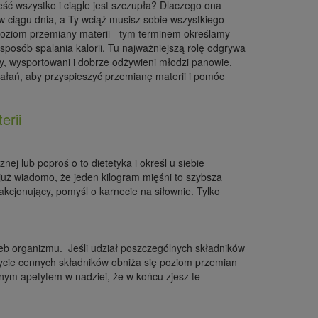
ść wszystko i ciągle jest szczupła? Dlaczego ona
 w ciągu dnia, a Ty wciąż musisz sobie wszystkiego
oziom przemiany materii - tym terminem określamy
sposób spalania kalorii. Tu najważniejszą rolę odgrywa
cy, wysportowani i dobrze odżywieni młodzi panowie.
ałań, aby przyspieszyć przemianę materii i pomóc
erii
nej lub poproś o to dietetyka i określ u siebie
ś już wiadomo, że jeden kilogram mięśni to szybsza
fakcjonujący, pomyśl o karnecie na siłownie. Tylko
eb organizmu. Jeśli udział poszczególnych składników
cycie cennych składników obniża się poziom przemian
ym apetytem w nadziei, że w końcu zjesz te