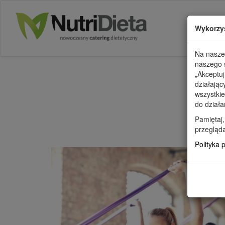
Wykorzy
Na naszej
naszego s
„Akceptuj
działając
wszystkie
do działa
WSZYSTK
Pamiętaj,
przegląda
Polityka 