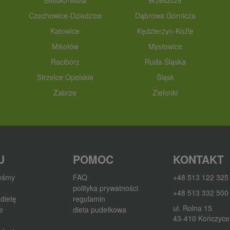
Bielsko-Biała
Brzeszcze
Czechowice-Dziedzice
Dąbrowa Górnicza
Katowice
Kędzierzyn-Koźle
Mikołów
Mysłowice
Racibórz
Ruda Śląska
Strzelce Opolskie
Śląsk
Zabrze
Zielonki
U
POMOC
KONTAKT
teśmy
FAQ
+48 513 122 325
polityka prywatności
+48 513 332 500
dietę
regulamin
ul. Rolna 15
e
dieta pudełkowa
43-410 Kończyce