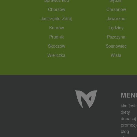
Sprawdź kod
Będzin
Chorzów
Chrzanów
Jastrzębie-Zdrój
Jaworzno
Knurów
Lędziny
Prudnik
Pszczyna
Skoczów
Sosnowiec
Wieliczka
Wisła
MEN
kim jes
diety
dopasuj 
promocj
blog