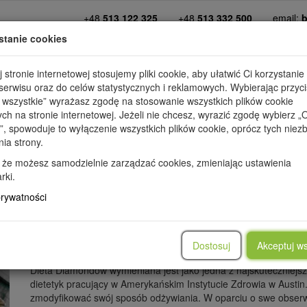
+48
513 122 325
+48
513 332 500
email:
b
stanie cookies
kim jesteśmy
diety
dopasuj dietę
promo
 stronie internetowej stosujemy pliki cookie, aby ułatwić Ci korzystanie
erwisu oraz do celów statystycznych i reklamowych. Wybierając przyci
 wszystkie” wyrażasz zgodę na stosowanie wszystkich plików cookie
ych na stronie internetowej. Jeżeli nie chcesz, wyrazić zgodę wybierz „
”, spowoduje to wyłączenie wszystkich plików cookie, oprócz tych nie
nia strony.
IE
PRZEPISY
PORADY
METAMORFOZY
WARTOŚCI OD
 że możesz samodzielnie zarządzać cookies, zmieniając ustawienia
rki.
prywatności
Dieta Diamon
Dostosuj
Akceptuj ws
Dieta Diamondów wymieniana jest jako jedna z najskuteczniejsz
dietetyk pracujący w Amerykańskim Instytucie Zdrowia w Austi
zmodyfikować swój sposób odżywiania. W oparciu o swe obserwacj