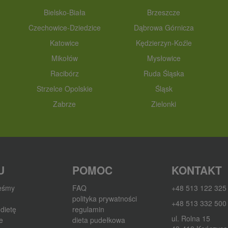
Bielsko-Biała
Brzeszcze
Czechowice-Dziedzice
Dąbrowa Górnicza
Katowice
Kędzierzyn-Koźle
Mikołów
Mysłowice
Racibórz
Ruda Śląska
Strzelce Opolskie
Śląsk
Zabrze
Zielonki
U
POMOC
KONTAKT
teśmy
FAQ
+48 513 122 325
polityka prywatności
+48 513 332 500
dietę
regulamin
ul. Rolna 15
e
dieta pudełkowa