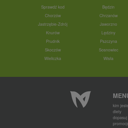
Sprawdź kod
Będzin
Chorzów
Chrzanów
Jastrzębie-Zdrój
Jaworzno
Knurów
Lędziny
Prudnik
Pszczyna
Skoczów
Sosnowiec
Wieliczka
Wisła
MEN
kim jes
diety
dopasuj 
promocj