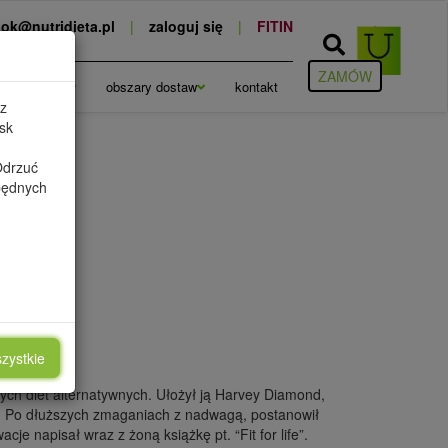
ok@nutridieta.pl
|
zaloguj się
|
FITIN
ZAMÓW
cje
blog
obszary dostaw
kontakt
 z
sk
Odrzuć
zbędnych
ŻYWCZE
dów
zystkie
ych diet alternatywnych. Ułożył ją Harvey Diamond,
n. Po dłuższych zmaganiach z nadwagą, postanowił
e napisał wraz z żoną książkę pt. “Fit for life”.