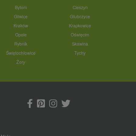
Bytom
Cieszyn
Gliwice
Głubczyce
Kraków
Krapkowice
Opole
Oświęcim
Rybnik
Skawina
Świętochłowice
Tychy
Żory