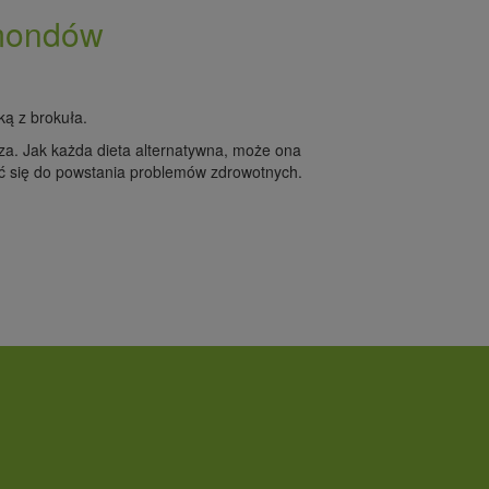
amondów
ą z brokuła.
rza. Jak każda dieta alternatywna, może ona
ć się do powstania problemów zdrowotnych.