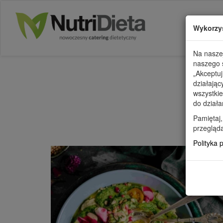
Wykorzy
Na naszej
naszego s
„Akceptuj
działając
wszystkie
do działa
WSZYSTK
Pamiętaj,
przegląda
Polityka 