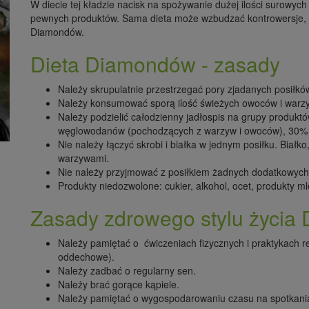
W diecie tej kładzie nacisk na spożywanie dużej ilości surowyc
pewnych produktów. Sama dieta może wzbudzać kontrowersje, g
Diamondów.
Dieta Diamondów - zasady
Należy skrupulatnie przestrzegać pory zjadanych posiłk
Należy konsumować sporą ilość świeżych owoców i warz
Należy podzielić całodzienny jadłospis na grupy produ
węglowodanów (pochodzących z warzyw i owoców), 30% bi
Nie należy łączyć skrobi i białka w jednym posiłku. Białko,
warzywami.
Nie należy przyjmować z posiłkiem żadnych dodatkowych
Produkty niedozwolone: cukier, alkohol, ocet, produkty 
Zasady zdrowego stylu życi
Należy pamiętać o ćwiczeniach fizycznych i praktykach re
oddechowe).
Należy zadbać o regularny sen.
Należy brać gorące kąpiele.
Należy pamiętać o wygospodarowaniu czasu na spotkania 