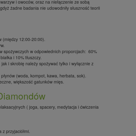
h warzyw i owoców, oraz na niełączenie ze sobą
dyż żadne badania nie udowodniły słuszność teorii
ów (między 12:00-20:00).
yw.
któw spożywczych w odpowiednich proporcjach: 60%
ałka i 10% tłuszczy.
 jak i skrobię należy spożywać tylko i wyłącznie z
 płynów (woda, kompot, kawa, herbata, sok).
mleczne, większość gatunków mięs.
a Diamondów
laksacyjnych ( joga, spacery, medytacja i ćwiczenia
z przyjaciółmi.