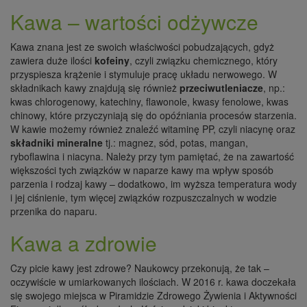
Kawa – wartości odżywcze
Kawa znana jest ze swoich właściwości pobudzających, gdyż
zawiera duże ilości
kofeiny
, czyli związku chemicznego, który
przyspiesza krążenie i stymuluje pracę układu nerwowego. W
składnikach kawy znajdują się również
przeciwutleniacze
, np.:
kwas chlorogenowy, katechiny, flawonole, kwasy fenolowe, kwas
chinowy, które przyczyniają się do opóźniania procesów starzenia.
W kawie możemy również znaleźć witaminę PP, czyli niacynę oraz
składniki mineralne
tj.: magnez, sód, potas, mangan,
ryboflawina i niacyna. Należy przy tym pamiętać, że na zawartość
większości tych związków w naparze kawy ma wpływ sposób
parzenia i rodzaj kawy – dodatkowo, im wyższa temperatura wody
i jej ciśnienie, tym więcej związków rozpuszczalnych w wodzie
przenika do naparu.
Kawa a zdrowie
Czy picie kawy jest zdrowe? Naukowcy przekonują, że tak –
oczywiście w umiarkowanych ilościach. W 2016 r. kawa doczekała
się swojego miejsca w Piramidzie Zdrowego Żywienia i Aktywności