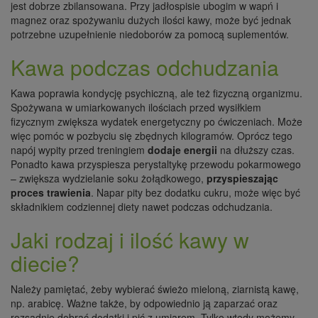
jest dobrze zbilansowana. Przy jadłospisie ubogim w wapń i
magnez oraz spożywaniu dużych ilości kawy, może być jednak
potrzebne uzupełnienie niedoborów za pomocą suplementów.
Kawa podczas odchudzania
Kawa poprawia kondycję psychiczną, ale też fizyczną organizmu.
Spożywana w umiarkowanych ilościach przed wysiłkiem
fizycznym zwiększa wydatek energetyczny po ćwiczeniach. Może
więc pomóc w pozbyciu się zbędnych kilogramów. Oprócz tego
napój wypity przed treningiem
dodaje energii
na dłuższy czas.
Ponadto kawa przyspiesza perystaltykę przewodu pokarmowego
– zwiększa wydzielanie soku żołądkowego,
przyspieszając
proces trawienia
. Napar pity bez dodatku cukru, może więc być
składnikiem codziennej diety nawet podczas odchudzania.
Jaki rodzaj i ilość kawy w
diecie?
Należy pamiętać, żeby wybierać świeżo mieloną, ziarnistą kawę,
np. arabicę. Ważne także, by odpowiednio ją zaparzać oraz
rozsądnie dobrać dodatki i pić z umiarem. Tylko wtedy możemy