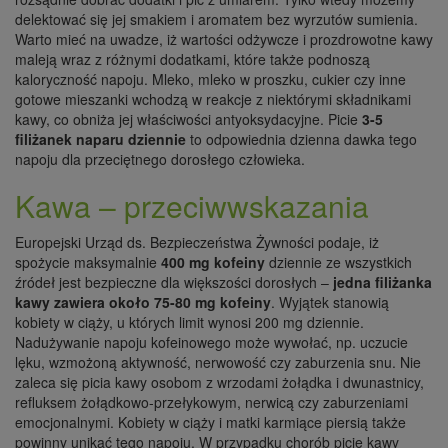
delektować się jej smakiem i aromatem bez wyrzutów sumienia.
Warto mieć na uwadze, iż wartości odżywcze i prozdrowotne kawy
maleją wraz z różnymi dodatkami, które także podnoszą
kaloryczność napoju. Mleko, mleko w proszku, cukier czy inne
gotowe mieszanki wchodzą w reakcje z niektórymi składnikami
kawy, co obniża jej właściwości antyoksydacyjne. Picie
3-5
filiżanek naparu dziennie
to odpowiednia dzienna dawka tego
napoju dla przeciętnego dorosłego człowieka.
Kawa – przeciwwskazania
Europejski Urząd ds. Bezpieczeństwa Żywności podaje, iż
spożycie maksymalnie
400 mg kofeiny
dziennie ze wszystkich
źródeł jest bezpieczne dla większości dorosłych –
jedna filiżanka
kawy zawiera około 75-80 mg kofeiny
. Wyjątek stanowią
kobiety w ciąży, u których limit wynosi 200 mg dziennie.
Nadużywanie napoju kofeinowego może wywołać, np. uczucie
lęku, wzmożoną aktywność, nerwowość czy zaburzenia snu. Nie
zaleca się picia kawy osobom z wrzodami żołądka i dwunastnicy,
refluksem żołądkowo-przełykowym, nerwicą czy zaburzeniami
emocjonalnymi. Kobiety w ciąży i matki karmiące piersią także
powinny unikać tego napoju. W przypadku chorób picie kawy