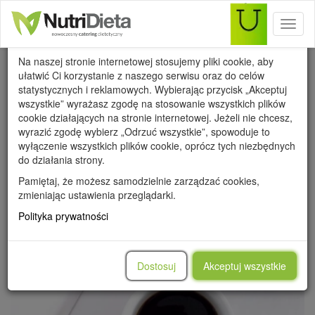
Toggl
Wykorzystanie cookies
naviga
Na naszej stronie internetowej stosujemy pliki cookie, aby
ułatwić Ci korzystanie z naszego serwisu oraz do celów
statystycznych i reklamowych. Wybierając przycisk „Akceptuj
wszystkie” wyrażasz zgodę na stosowanie wszystkich plików
cookie działających na stronie internetowej. Jeżeli nie chcesz,
WSZYSTKIE
PRZEPISY
PORADY
METAMORFOZY
wyrazić zgodę wybierz „Odrzuć wszystkie”, spowoduje to
WARTOŚCI ODŻYWCZE
wyłączenie wszystkich plików cookie, oprócz tych niezbędnych
do działania strony.
Pamiętaj, że możesz samodzielnie zarządzać cookies,
zmieniając ustawienia przeglądarki.
Polityka prywatności
Dostosuj
Akceptuj wszystkie