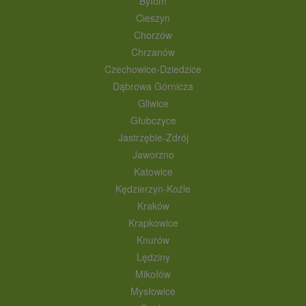
Bytom
Cieszyn
Chorzów
Chrzanów
Czechowice-Dziedzice
Dąbrowa Górnicza
Gliwice
Głubczyce
Jastrzębie-Zdrój
Jaworzno
Katowice
Kędzierzyn-Koźle
Kraków
Krapkowice
Knurów
Lędziny
Mikołów
Mysłowice