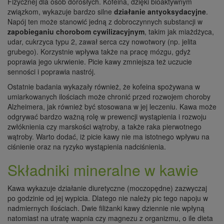
Fizycznej dla osób dorosłych. Kofeina, dzięki bioaktywnym
związkom, wykazuje bardzo silne
działanie antyoksydacyjne
.
Napój ten może stanowić jedną z dobroczynnych substancji w
zapobieganiu chorobom cywilizacyjnym
, takim jak miażdżyca,
udar, cukrzyca typu 2, zawał serca czy nowotwory (np. jelita
grubego). Korzystnie wpływa także na pracę mózgu, gdyż
poprawia jego ukrwienie. Picie kawy zmniejsza też uczucie
senności i poprawia nastrój.
Ostatnie badania wykazały również, że kofeina spożywana w
umiarkowanych ilościach może chronić przed rozwojem choroby
Alzheimera, jak również być stosowana w jej leczeniu. Kawa może
odgrywać bardzo ważną rolę w prewencji wystąpienia i rozwoju
zwłóknienia czy marskości wątroby, a także raka pierwotnego
wątroby. Warto dodać, iż picie kawy nie ma istotnego wpływu na
ciśnienie oraz na ryzyko wystąpienia nadciśnienia.
Składniki mineralne w kawie
Kawa wykazuje działanie diuretyczne (moczopędne) zazwyczaj
po godzinie od jej wypicia. Dlatego nie należy pic tego napoju w
nadmiernych ilościach. Dwie filiżanki kawy dziennie nie wpłyną
natomiast na utratę wapnia czy magnezu z organizmu, o ile dieta