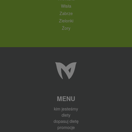
Wisła
Zabrze
Zielonki
Żory
MENU
kim jesteśmy
diety
dopasuj dietę
promocje