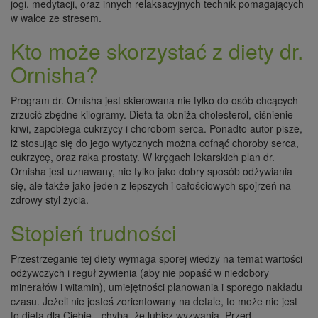
jogi, medytacji, oraz innych relaksacyjnych technik pomagających
w walce ze stresem.
Kto może skorzystać z diety dr.
Ornisha?
Program dr. Ornisha jest skierowana nie tylko do osób chcących
zrzucić zbędne kilogramy. Dieta ta obniża cholesterol, ciśnienie
krwi, zapobiega cukrzycy i chorobom serca. Ponadto autor pisze,
iż stosując się do jego wytycznych można cofnąć choroby serca,
cukrzycę, oraz raka prostaty. W kręgach lekarskich plan dr.
Ornisha jest uznawany, nie tylko jako dobry sposób odżywiania
się, ale także jako jeden z lepszych i całościowych spojrzeń na
zdrowy styl życia.
Stopień trudności
Przestrzeganie tej diety wymaga sporej wiedzy na temat wartości
odżywczych i reguł żywienia (aby nie popaść w niedobory
minerałów i witamin), umiejętności planowania i sporego nakładu
czasu. Jeżeli nie jesteś zorientowany na detale, to może nie jest
to dieta dla Ciebie…chyba, że lubisz wyzwania. Przed