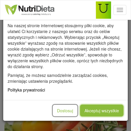
Toggl
Wykorzystanie cookies
naviga
Na naszej stronie internetowej stosujemy pliki cookie, aby
ułatwić Ci korzystanie z naszego serwisu oraz do celów
statystycznych i reklamowych. Wybierając przycisk „Akceptuj
wszystkie” wyrażasz zgodę na stosowanie wszystkich plików
cookie działających na stronie internetowej. Jeżeli nie chcesz,
WSZYSTKIE
PRZEPISY
PORADY
METAMORFOZY
wyrazić zgodę wybierz „Odrzuć wszystkie”, spowoduje to
WARTOŚCI ODŻYWCZE
wyłączenie wszystkich plików cookie, oprócz tych niezbędnych
do działania strony.
Pamiętaj, że możesz samodzielnie zarządzać cookies,
zmieniając ustawienia przeglądarki.
Polityka prywatności
Dostosuj
Akceptuj wszystkie