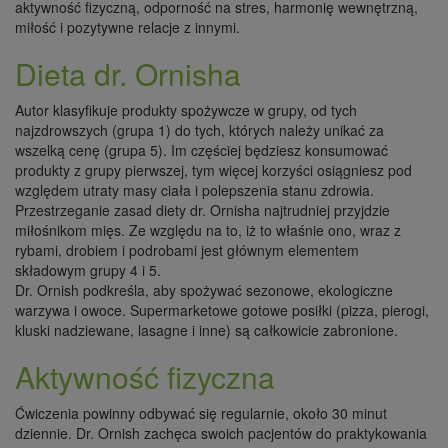
aktywność fizyczną, odporność na stres, harmonię wewnętrzną,
miłość i pozytywne relacje z innymi.
Dieta dr. Ornisha
Autor klasyfikuje produkty spożywcze w grupy, od tych
najzdrowszych (grupa 1) do tych, których należy unikać za
wszelką cenę (grupa 5). Im częściej będziesz konsumować
produkty z grupy pierwszej, tym więcej korzyści osiągniesz pod
względem utraty masy ciała i polepszenia stanu zdrowia.
Przestrzeganie zasad diety dr. Ornisha najtrudniej przyjdzie
miłośnikom mięs. Ze względu na to, iż to właśnie ono, wraz z
rybami, drobiem i podrobami jest głównym elementem
składowym grupy 4 i 5.
Dr. Ornish podkreśla, aby spożywać sezonowe, ekologiczne
warzywa i owoce. Supermarketowe gotowe posiłki (pizza, pierogi,
kluski nadziewane, lasagne i inne) są całkowicie zabronione.
Aktywność fizyczna
Ćwiczenia powinny odbywać się regularnie, około 30 minut
dziennie. Dr. Ornish zachęca swoich pacjentów do praktykowania