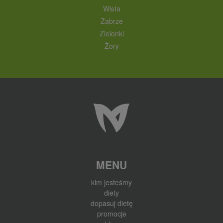
Wisła
Zabrze
Zielonki
Żory
MENU
kim jesteśmy
diety
dopasuj dietę
promocje