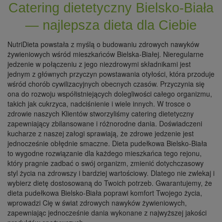
Catering dietetyczny Bielsko-Biała
— najlepsza dieta dla Ciebie
NutriDieta powstała z myślą o budowaniu zdrowych nawyków
żywieniowych wśród mieszkańców Bielska-Białej. Nieregularne
jedzenie w połączeniu z jego niezdrowymi składnikami jest
jednym z głównych przyczyn powstawania otyłości, która przoduje
wśród chorób cywilizacyjnych obecnych czasów. Przyczynia się
ona do rozwoju współistniejących dolegliwości całego organizmu,
takich jak cukrzyca, nadciśnienie i wiele innych. W trosce o
zdrowie naszych Klientów stworzyliśmy catering dietetyczny
zapewniający zbilansowane i różnorodne dania. Doświadczeni
kucharze z naszej załogi sprawiają, że zdrowe jedzenie jest
jednocześnie obłędnie smaczne. Dieta pudełkowa Bielsko-Biała
to wygodne rozwiązanie dla każdego mieszkańca tego rejonu,
który pragnie zadbać o swój organizm, zmienić dotychczasowy
styl życia na zdrowszy i bardziej wartościowy. Dlatego nie zwlekaj i
wybierz dietę dostosowaną do Twoich potrzeb. Gwarantujemy, że
dieta pudełkowa Bielsko-Biała poprawi komfort Twojego życia,
wprowadzi Cię w świat zdrowych nawyków żywieniowych,
zapewniając jednocześnie dania wykonane z najwyższej jakości