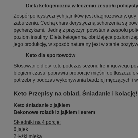
Dieta ketogeniczna w leczeniu zespołu policyst
Zespół policystycznych jajników jest diagnozowany, gdy
zaburzeniu. Cechą charakterystyczną schorzenia są pow
pęcherzykami. Jedną z przyczyn powstania zespołu poli
poziom insuliny. Dieta ketogenna, obniżająca poziom z
jego produkcję, w sposób naturalny jest w stanie pozytyw
Keto dla sportowców
Stosowanie diety keto podczas sezonu treningowego po
biegiem czasu, poprawia proporcje mięśni do tłuszczu 
potrzebny podczas wykonywania bardziej męczących i 
Keto Przepisy na obiad, Śniadanie i kolację!
Keto śniadanie z jajkiem
Bekonowe roladki z jajkiem i serem
Składniki na 4 porcje:
6 jajek
2 łyżki mleka