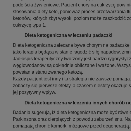
podejścia żywieniowe. Pacjent chory na cukrzycę powini
stosowania diety keto, ponieważ proces przetwarzania 
ketonów, których zbyt wysoki poziom może zaszkodzić z
cukrzycę typu 1.
Dieta ketogeniczna w leczeniu padaczki
Dieta ketogeniczna zalecana bywa chorym na padaczkę l
jako terapia będąca w stanie łagodzić siłę napadów, zmnie
Jadłospis terapeutyczny tworzony jest bardzo rygorystyczn
węglowodanów są dokładnie obliczane i ważone. Wszystk
powstania stanu zwanego ketozą.
Każdy pacjent jest inny i ta strategia nie zawsze pomag
zobaczy się pierwsze efekty, a czasem niestety okazuje 
jej pozytywny wpływ.
Dieta ketogeniczna w leczeniu innych chorób n
Badania sugerują, iż dieta ketogeniczna może być równi
Parkinsona oraz cierpiących z powodu zaburzeń snu. N
pomagają chronić komórki mózgowe przed degeneracją