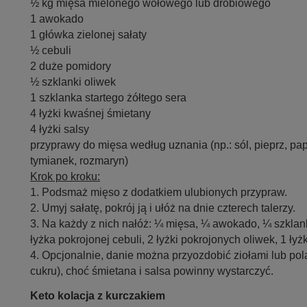
½ kg mięsa mielonego wołowego lub drobiowego
1 awokado
1 główka zielonej sałaty
½ cebuli
2 duże pomidory
½ szklanki oliwek
1 szklanka startego żółtego sera
4 łyżki kwaśnej śmietany
4 łyżki salsy
przyprawy do mięsa według uznania (np.: sól, pieprz, pa
tymianek, rozmaryn)
Krok po kroku:
1. Podsmaż mięso z dodatkiem ulubionych przypraw.
2. Umyj sałatę, pokrój ją i ułóż na dnie czterech talerzy.
3. Na każdy z nich nałóż: ¼ mięsa, ¼ awokado, ¼ szklank
łyżka pokrojonej cebuli, 2 łyżki pokrojonych oliwek, 1 łyż
4. Opcjonalnie, danie można przyozdobić ziołami lub po
cukru), choć śmietana i salsa powinny wystarczyć.
Keto kolacja z kurczakiem