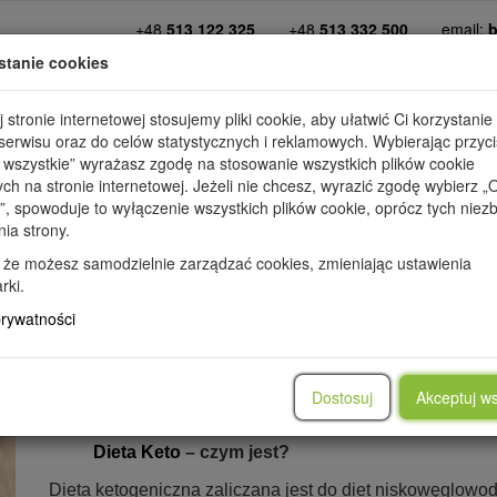
+48
513 122 325
+48
513 332 500
email:
b
stanie cookies
kim jesteśmy
diety
dopasuj dietę
promo
 stronie internetowej stosujemy pliki cookie, aby ułatwić Ci korzystanie
erwisu oraz do celów statystycznych i reklamowych. Wybierając przyci
 wszystkie” wyrażasz zgodę na stosowanie wszystkich plików cookie
ych na stronie internetowej. Jeżeli nie chcesz, wyrazić zgodę wybierz „
”, spowoduje to wyłączenie wszystkich plików cookie, oprócz tych nie
nia strony.
IE
PRZEPISY
PORADY
METAMORFOZY
WARTOŚCI OD
 że możesz samodzielnie zarządzać cookies, zmieniając ustawienia
rki.
prywatności
Dieta KETO
Dostosuj
Akceptuj ws
Dieta Keto
– czym jest?
Dieta ketogeniczna zaliczana jest do diet niskowęglo