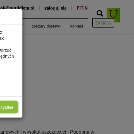
ok@nutridieta.pl
|
zaloguj się
|
FITIN
ZAMÓW
cje
blog
obszary dostaw
kontakt
 z
sk
Odrzuć
zbędnych
ŻYWCZE
zystkie
wodanowych i wysokotłuszczowych. Podobna w