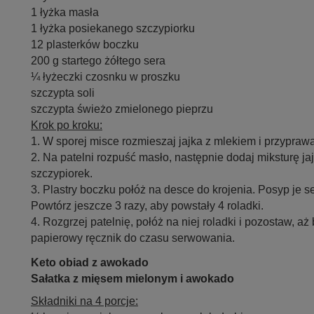
1 łyżka masła
1 łyżka posiekanego szczypiorku
12 plasterków boczku
200 g startego żółtego sera
¼ łyżeczki czosnku w proszku
szczypta soli
szczypta świeżo zmielonego pieprzu
Krok po kroku:
1. W sporej misce rozmieszaj jajka z mlekiem i przypraw
2. Na patelni rozpuść masło, następnie dodaj miksturę ja
szczypiorek.
3. Plastry boczku połóż na desce do krojenia. Posyp je se
Powtórz jeszcze 3 razy, aby powstały 4 roladki.
4. Rozgrzej patelnię, połóż na niej roladki i pozostaw, aż
papierowy ręcznik do czasu serwowania.
Keto obiad z awokado
Sałatka z mięsem mielonym i awokado
Składniki na 4 porcje: