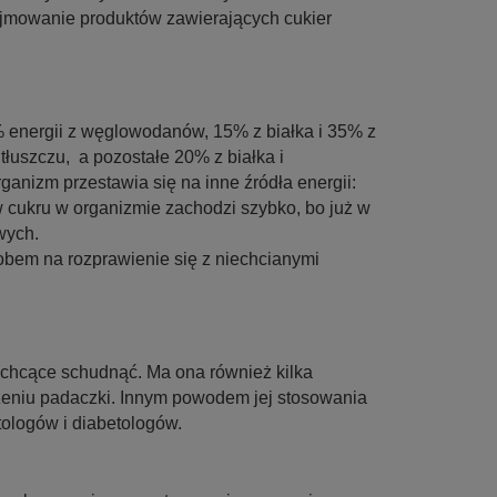
zyjmowanie produktów zawierających cukier
 energii z węglowodanów, 15% z białka i 35% z
tłuszczu, a pozostałe 20% z białka i
nizm przestawia się na inne źródła energii:
 cukru w organizmie zachodzi szybko, bo już w
wych.
obem na rozprawienie się z niechcianymi
y chcące schudnąć. Ma ona również kilka
zeniu padaczki. Innym powodem jej stosowania
tologów i diabetologów.