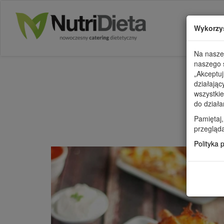
Wykorzy
Na naszej
naszego s
„Akceptuj
działając
wszystkie
do działa
WSZYSTK
Pamiętaj,
przegląda
Polityka 