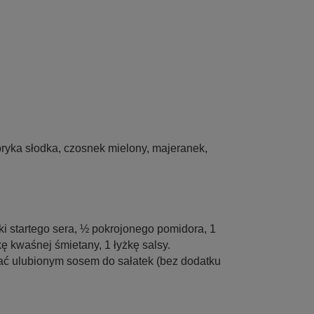
pryka słodka, czosnek mielony, majeranek,
i startego sera, ½ pokrojonego pomidora, 1
kę kwaśnej śmietany, 1 łyżkę salsy.
lać ulubionym sosem do sałatek (bez dodatku