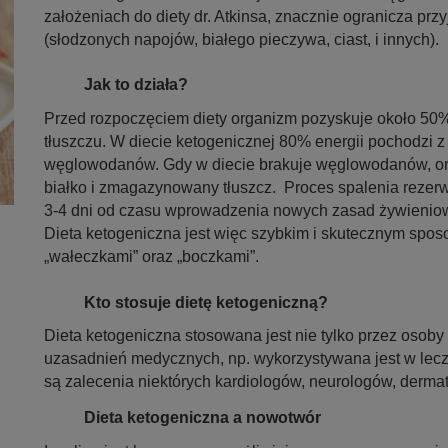
założeniach do diety dr. Atkinsa, znacznie ogranicza pr
(słodzonych napojów, białego pieczywa, ciast, i innych).
Jak to działa?
Przed rozpoczęciem diety organizm pozyskuje około 50%
tłuszczu. W diecie ketogenicznej 80% energii pochodzi z 
węglowodanów. Gdy w diecie brakuje węglowodanów, orga
białko i zmagazynowany tłuszcz. Proces spalenia rezerw
3-4 dni od czasu wprowadzenia nowych zasad żywienio
Dieta ketogeniczna jest więc szybkim i skutecznym spos
„wałeczkami” oraz „boczkami”.
Kto stosuje dietę ketogeniczną?
Dieta ketogeniczna stosowana jest nie tylko przez osob
uzasadnień medycznych, np. wykorzystywana jest w lec
są zalecenia niektórych kardiologów, neurologów, derma
Dieta ketogeniczna a nowotwór