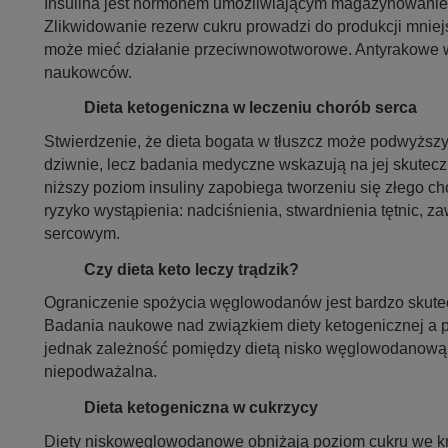
Insulina jest hormonem umożliwiającym magazynowanie c
Zlikwidowanie rezerw cukru prowadzi do produkcji mniejs
może mieć działanie przeciwnowotworowe. Antyrakowe w
naukowców.
Dieta ketogeniczna w leczeniu chorób serca
Stwierdzenie, że dieta bogata w tłuszcz może podwyższy
dziwnie, lecz badania medyczne wskazują na jej skutecz
niższy poziom insuliny zapobiega tworzeniu się złego ch
ryzyko wystąpienia: nadciśnienia, stwardnienia tętnic, 
sercowym.
Czy dieta keto leczy trądzik?
Ograniczenie spożycia węglowodanów jest bardzo skute
Badania naukowe nad związkiem diety ketogenicznej a 
jednak zależność pomiędzy dietą nisko węglowodanową
niepodważalna.
Dieta ke
togeniczna w cukrzycy
Diety niskowęglowodanowe obniżają po
ziom cukru we kr