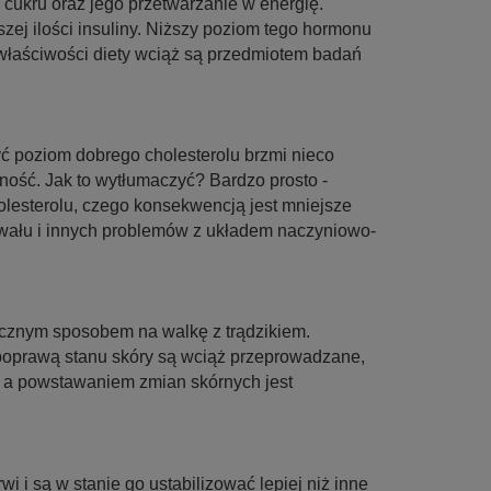
ukru oraz jego przetwarzanie w energię.
zej ilości insuliny. Niższy poziom tego hormonu
łaściwości diety wciąż są przedmiotem badań
ć poziom dobrego cholesterolu brzmi nieco
ność. Jak to wytłumaczyć? Bardzo prosto -
olesterolu, czego konsekwencją jest mniejsze
zawału i innych problemów z układem naczyniowo-
cznym sposobem na walkę z trądzikiem.
poprawą stanu skóry są wciąż przeprowadzane,
 a powstawaniem zmian skórnych jest
wi i są w stanie go ustabilizować lepiej niż inne