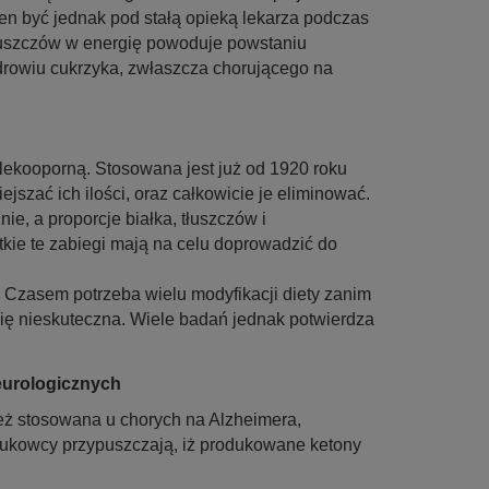
en być jednak pod stałą opieką lekarza podczas
tłuszczów w energię powoduje powstaniu
drowiu cukrzyka, zwłaszcza chorującego na
ekooporną. Stosowana jest już od 1920 roku
jszać ich ilości, oraz całkowicie je eliminować.
ie, a proporcje białka, tłuszczów i
ie te zabiegi mają na celu doprowadzić do
a. Czasem potrzeba wielu modyfikacji diety zanim
się nieskuteczna. Wiele badań jednak potwierdza
eurologicznych
eż stosowana u chorych na Alzheimera,
aukowcy przypuszczają, iż produkowane ketony
.