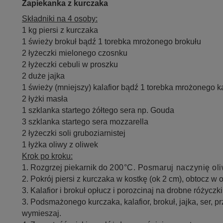
Zapiekanka z kurczaka
Składniki na 4 osoby:
1 kg piersi z kurczaka
1 świeży brokuł bądź 1 torebka mrożonego brokułu
2 łyżeczki mielonego czosnku
2 łyżeczki cebuli w proszku
2 duże jajka
1 świeży (mniejszy) kalafior bądź 1 torebka mrożonego ka
2 łyżki masła
1 szklanka startego żółtego sera np. Gouda
3 szklanka startego sera mozzarella
2 łyżeczki soli gruboziarnistej
1 łyżka oliwy z oliwek
Krok po kroku:
1. Rozgrzej piekarnik do
200°C. Posmaruj naczynię oliw
2. Pokrój piersi z kurczaka w kostkę (ok 2 cm), obtocz w
3. Kalafior i brokuł opłucz i porozcinaj na drobne różyczki
3. Podsmażonego kurczaka, kalafior, brokuł, jajka, ser, 
wymieszaj.