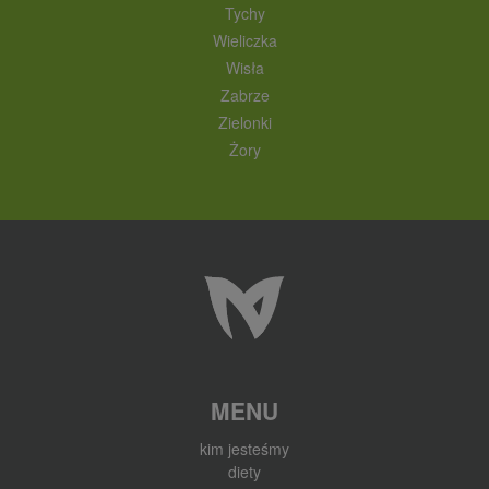
Tychy
Wieliczka
Wisła
Zabrze
Zielonki
Żory
MENU
kim jesteśmy
diety