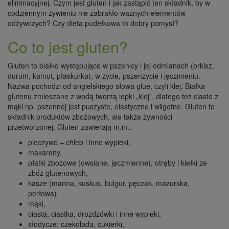
eliminacyjnej. Czym jest gluten i jak zastąpić ten składnik, by w
codziennym żywieniu nie zabrakło ważnych elementów
odżywczych? Czy dieta pudełkowa to dobry pomysł?
Co to jest gluten?
Gluten to białko występujące w pszenicy i jej odmianach (orkisz,
durum, kamut, płaskurka), w życie, pszenżycie i jęczmieniu.
Nazwa pochodzi od angielskiego słowa glue, czyli klej. Białka
glutenu zmieszane z wodą tworzą lepki „klej”, dlatego też ciasto z
mąki np. pszennej jest puszyste, elastyczne i wilgotne. Gluten to
składnik produktów zbożowych, ale także żywności
przetworzonej. Gluten zawierają m.in.:
pieczywo – chleb i inne wypieki,
makarony,
płatki zbożowe (owsiane, jęczmienne), otręby i kiełki ze
zbóż glutenowych,
kasze (manna, kuskus, bulgur, pęczak, mazurska,
perłowa),
mąki,
ciasta, ciastka, drożdżówki i inne wypieki,
słodycze: czekolada, cukierki,