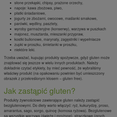
słone przekąski, chipsy, prażone orzechy,
napoje: kawa zbożowa, piwo,
płatki śniadaniowe,
jogurty ze zbożami, owocowe, maślanki smakowe,
parówki, wędliny, pasztety,
wyroby garmażeryjne (konserwy), warzywa w puszkach
majonez, musztarda, mieszanki przypraw,
kostki bulionowe, marynaty, zagęstniki i wypełniacze
zupki w proszku, śmietanki w proszku,
niektóre leki.
Trzeba uważać, kupując produkty spożywcze, gdyż gluten może
znajdować się jeszcze w wielu innych produktach. Należy
dokładnie czytać etykiety, by mieć pewność, że wybraliśmy
właściwy produkt (na opakowaniu powinien być umieszczony
obrazek z przekreślonym kłosem – gluten free).
Jak zastąpić gluten?
Produkty żywnościowe zawierające gluten należy zastąpić
bezglutenowymi. Do diety warto włączyć: ryż, kukurydzę, proso,
amarantus, sago, sorgo, quinoę (komosa ryżowa). Bezglutenowe
są wszystkie warzywa (świeże i mrożone), strączkowe (groch,