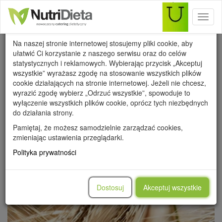
Toggl
Wykorzystanie cookies
naviga
Na naszej stronie internetowej stosujemy pliki cookie, aby
ułatwić Ci korzystanie z naszego serwisu oraz do celów
statystycznych i reklamowych. Wybierając przycisk „Akceptuj
wszystkie” wyrażasz zgodę na stosowanie wszystkich plików
cookie działających na stronie internetowej. Jeżeli nie chcesz,
WSZYSTKIE
PRZEPISY
PORADY
METAMORFOZY
wyrazić zgodę wybierz „Odrzuć wszystkie”, spowoduje to
WARTOŚCI ODŻYWCZE
wyłączenie wszystkich plików cookie, oprócz tych niezbędnych
do działania strony.
Pamiętaj, że możesz samodzielnie zarządzać cookies,
zmieniając ustawienia przeglądarki.
Polityka prywatności
Dostosuj
Akceptuj wszystkie