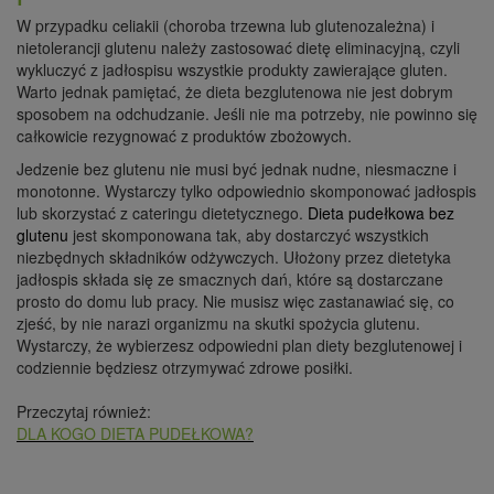
W przypadku celiakii (choroba trzewna lub glutenozależna) i
nietolerancji glutenu należy zastosować dietę eliminacyjną, czyli
wykluczyć z jadłospisu wszystkie produkty zawierające gluten.
Warto jednak pamiętać, że dieta bezglutenowa nie jest dobrym
sposobem na odchudzanie. Jeśli nie ma potrzeby, nie powinno się
całkowicie rezygnować z produktów zbożowych.
Jedzenie bez glutenu nie musi być jednak nudne, niesmaczne i
monotonne. Wystarczy tylko odpowiednio skomponować jadłospis
lub skorzystać z cateringu dietetycznego.
Dieta pudełkowa bez
glutenu
jest skomponowana tak, aby dostarczyć wszystkich
niezbędnych składników odżywczych. Ułożony przez dietetyka
jadłospis składa się ze smacznych dań, które są dostarczane
prosto do domu lub pracy. Nie musisz więc zastanawiać się, co
zjeść, by nie narazi organizmu na skutki spożycia glutenu.
Wystarczy, że wybierzesz odpowiedni plan diety bezglutenowej i
codziennie będziesz otrzymywać zdrowe posiłki.
Przeczytaj również:
DLA KOGO DIETA PUDEŁKOWA?