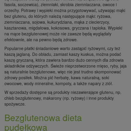
fasola, soczewica), ziemniaki, skrobia ziemniaczana, owoce i
orzechy. Potrawy i wypieki można przygotowywać, używając mąki
bez glutenu, do których należą następujące mąki: ryżowa,
ziemniaczana, sojowa, kukurydziana, mąka z ciecierzycy,
kasztanowa, migdałowa, kokosowa, gryczana i tapioka. Wypieki
na mące bezglutenowej może nie zawsze będą wyglądały
efektownie, ale na pewno będą zdrowe.
Popularne płatki śniadaniowe warto zastąpić ryżowymi, czy też
kaszą jaglaną. Do obiadu, zamiast kaszy kuskus, można podać
kaszę gryczaną, która zawiera bardzo dużo cennych dla zdrowia
składników odżywczych. Świeże nieprzetworzone mięso, ryby, jaja
są naturalnie bezglutenowe, więc nie jest trudno skomponować
zdrowy posiłek. Można pić herbatę, kawa naturalną, soki
owocowe, wody mineralne, kompoty, a także napary z ziół.
W sprzedaży dostępne są produkty niezawierające glutenu, np.
chleb bezglutenowy, makarony (np. ryżowy) i inne produkty
spożywcze.
Bezglutenowa dieta
pudełkowa