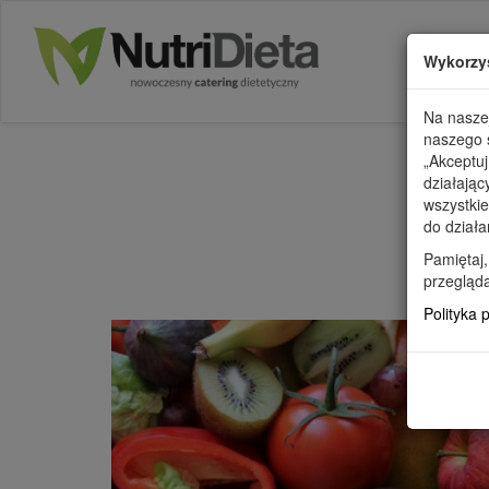
Wykorzy
Na naszej
naszego s
„Akceptuj
działając
wszystkie
do działa
WSZYSTK
Pamiętaj,
przegląda
Polityka 