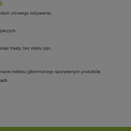
a
sadach zdrowego odżywiania;
ożywczych;
taje trwały, bez efektu jojo;
oznanie indeksu glikemicznego spożywanych produktów.
cach
.