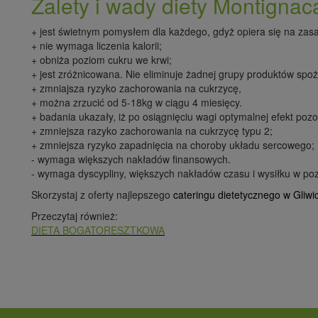
Zalety i wady diety Montignac
+ jest świetnym pomysłem dla każdego, gdyż opiera się na za
+ nie wymaga liczenia kalorii;
+ obniża poziom cukru we krwi;
+ jest zróżnicowana. Nie eliminuje żadnej grupy produktów sp
+ zmniajsza ryzyko zachorowania na cukrzycę,
+ można zrzucić od 5-18kg w ciągu 4 miesięcy.
+ badania ukazały, iż po osiągnięciu wagi optymalnej efekt pozos
+ zmniejsza razyko zachorowania na cukrzycę typu 2;
+ zmniejsza ryzyko zapadnięcia na choroby układu sercowego;
- wymaga większych nakładów finansowych.
- wymaga dyscypliny, większych nakładów czasu i wysiłku w p
Skorzystaj z oferty najlepszego
cateringu dietetycznego w Gliwi
Przeczytaj również:
DIETA BOGATORESZTKOWA