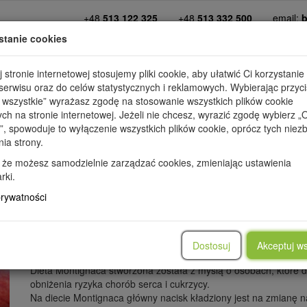
+48
513 122 325
+48
513 332 500
email:
b
stanie cookies
kim jesteśmy
diety
dopasuj dietę
promo
 stronie internetowej stosujemy pliki cookie, aby ułatwić Ci korzystanie
erwisu oraz do celów statystycznych i reklamowych. Wybierając przyci
 wszystkie” wyrażasz zgodę na stosowanie wszystkich plików cookie
ych na stronie internetowej. Jeżeli nie chcesz, wyrazić zgodę wybierz „
”, spowoduje to wyłączenie wszystkich plików cookie, oprócz tych nie
nia strony.
IE
PRZEPISY
PORADY
METAMORFOZY
WARTOŚCI OD
 że możesz samodzielnie zarządzać cookies, zmieniając ustawienia
rki.
prywatności
Dieta Montign
Dostosuj
Akceptuj ws
Dieta Montignaca stworzona została z myślą o osobach, które dą
obniżenia ryzyka chorób serca i cukrzycy.
Na diecie Montignaca główny nacisk kładziony jest na zmianę