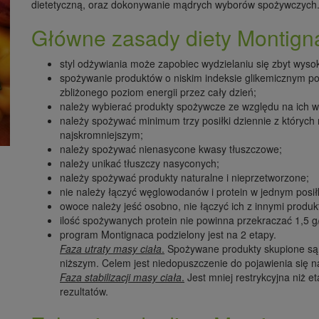
dietetyczną, oraz dokonywanie mądrych wyborów spożywczych
Główne zasady diety Montign
styl odżywiania może zapobiec wydzielaniu się zbyt wysoki
spożywanie produktów o niskim indeksie glikemicznym po
zbliżonego poziom energii przez cały dzień;
należy wybierać produkty spożywcze ze względu na ich w
należy spożywać minimum trzy posiłki dziennie z których 
najskromniejszym;
należy spożywać nienasycone kwasy tłuszczowe;
należy unikać tłuszczy nasyconych;
należy spożywać produkty naturalne i nieprzetworzone;
nie należy łączyć węglowodanów i protein w jednym posi
owoce należy jeść osobno, nie łączyć ich z innymi prod
ilość spożywanych protein nie powinna przekraczać 1,5 g
program Montignaca podzielony jest na 2 etapy.
Faza utraty masy ciała
.
Spożywane produkty skupione są 
niższym. Celem jest niedopuszczenie do pojawienia się n
Faza stabilizacji masy ciała
.
Jest mniej restrykcyjna niż e
rezultatów.