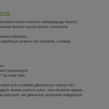
.
aca
ej ilości insuliny /hormonu odkładającego tłuszcz/;
woduje dłuższe uczucie sytości i utrzymanie
artości odżywcze;
najobfitszym powinno być śniadanie, a kolacja
łku;
uktami spożywczymi;
/1 kg masy ciała;
wokół tych o indeksie glikemicznym równym 50 i
agłych skoków poziomu cukru, oraz obniżenie apetytu.
tap poprzedni, ale gwarantuje utrzymanie osiągniętych