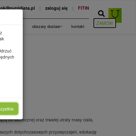
ok@nutridieta.pl
|
zaloguj się
|
FITIN
ZAMÓW
cje
blog
obszary dostaw
kontakt
 z
sk
Odrzuć
zbędnych
ŻYWCZE
aca
zystkie
żą do skutecznej oraz trwałej utraty masy ciała,
 naszych dotychczasowych przyzwyczajeń, edukację