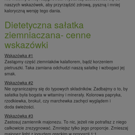
naszych wskazówek, aby przyrządzić zdrową, pyszną i mniej
kaloryczną wersję tego dania.
Dietetyczna sałatka
ziemniaczana- cenne
wskazówki
Wskazówka #1
Zastąpmy część ziemniaków kalafiorem, bądź korzeniem
pietruszki. Taka zamiana odchudzi naszą sałatkę i wzbogaci jej
smak.
Wskazówka #2
Nie ograniczajmy się do typowych składników. Zadbajmy o to, by
sałatka była bogata w witaminy i minerały. Kolorowa papryka,
rzodkiewka, brokuł, czy marchewka zachęci wyglądem i
doda świeżości.
Wskazówka #3
Zastosuj zamiennik majonezu. To nic, jeżeli nie potrafisz z niego
całkowicie zrezygnować. Zmniejsz tylko jego proporcje. Zmieszaj
majonez light z jogurtem greckim w proporcji 1:1.