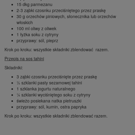
15 dkg parmezanu
2-3 ząbki czosnku przeciśniętego przez praskę
30 g orzechów piniowych, słonecznika lub orzechów
włoskich
100 ml oliwy z oliwek
1 łyżka soku z cytryny
przyprawy: sól, pieprz
Krok po kroku: wszystkie składniki zblendować razem.
Przepis na sos tahini
Składniki:
3 ząbki czosnku przeciśnięte przez praskę
½ szklanki pasty sezamowej tahini
1 szklanka jogurtu naturalnego
¼ szklanki wyciśniętego soku z cytryny
świeżo posiekana natka pietruszki
przyprawy: sól, kumin, ostra papryka
Krok po kroku: wszystkie składniki zblendować razem.