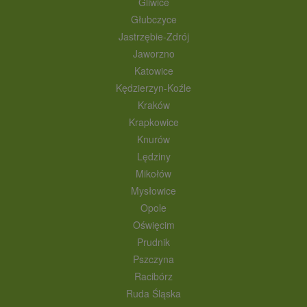
Gliwice
Głubczyce
Jastrzębie-Zdrój
Jaworzno
Katowice
Kędzierzyn-Koźle
Kraków
Krapkowice
Knurów
Lędziny
Mikołów
Mysłowice
Opole
Oświęcim
Prudnik
Pszczyna
Racibórz
Ruda Śląska