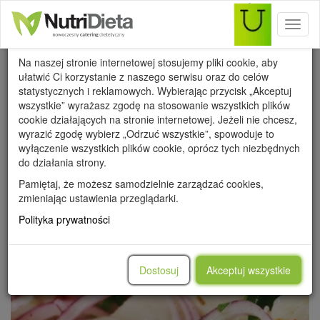
Toggl
Wykorzystanie cookies
naviga
Na naszej stronie internetowej stosujemy pliki cookie, aby
ułatwić Ci korzystanie z naszego serwisu oraz do celów
statystycznych i reklamowych. Wybierając przycisk „Akceptuj
wszystkie” wyrażasz zgodę na stosowanie wszystkich plików
cookie działających na stronie internetowej. Jeżeli nie chcesz,
WSZYSTKIE
PRZEPISY
PORADY
METAMORFOZY
wyrazić zgodę wybierz „Odrzuć wszystkie”, spowoduje to
WARTOŚCI ODŻYWCZE
wyłączenie wszystkich plików cookie, oprócz tych niezbędnych
do działania strony.
Pamiętaj, że możesz samodzielnie zarządzać cookies,
zmieniając ustawienia przeglądarki.
Polityka prywatności
Dostosuj
Akceptuj wszystkie